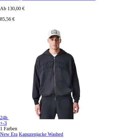
Ab
130,00 €
85,56 €
24h
+-3
1 Farben
New Era
Kapuzenjacke Washed