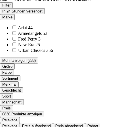
Filter
In 24 Stunden versendet
Marke
Ariat
44
Armedangels
53
Fred Perry
3
New Era
25
Urban Classics
356
Mehr anzeigen
(283)
Größe
Farbe
Sortiment
Merkmal
Geschlecht
Sport
Mannschaft
Preis
6830 Produkte anzeigen
Relevanz
Relevanz
Preis aufsteigend
Preis absteigend
Rabatt