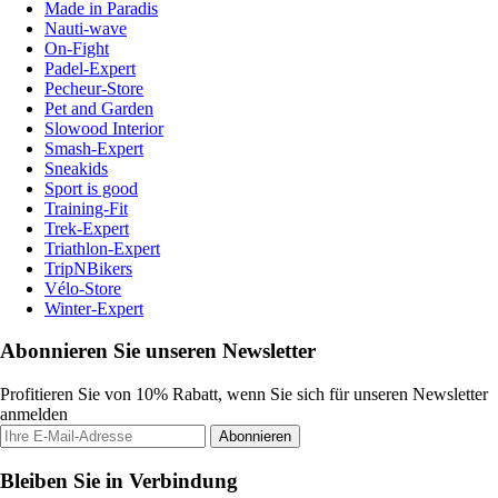
Made in Paradis
Nauti-wave
On-Fight
Padel-Expert
Pecheur-Store
Pet and Garden
Slowood Interior
Smash-Expert
Sneakids
Sport is good
Training-Fit
Trek-Expert
Triathlon-Expert
TripNBikers
Vélo-Store
Winter-Expert
Abonnieren Sie unseren Newsletter
Profitieren Sie von 10% Rabatt, wenn Sie sich für unseren Newsletter
anmelden
Abonnieren
Bleiben Sie in Verbindung