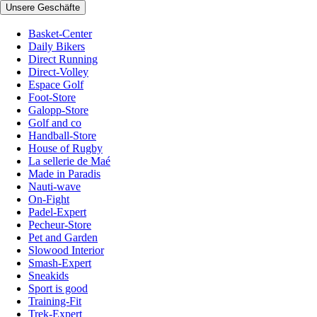
Unsere Geschäfte
Basket-Center
Daily Bikers
Direct Running
Direct-Volley
Espace Golf
Foot-Store
Galopp-Store
Golf and co
Handball-Store
House of Rugby
La sellerie de Maé
Made in Paradis
Nauti-wave
On-Fight
Padel-Expert
Pecheur-Store
Pet and Garden
Slowood Interior
Smash-Expert
Sneakids
Sport is good
Training-Fit
Trek-Expert