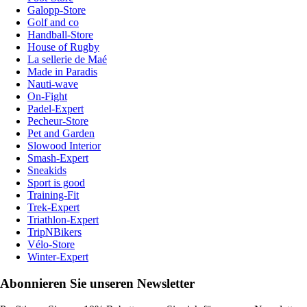
Galopp-Store
Golf and co
Handball-Store
House of Rugby
La sellerie de Maé
Made in Paradis
Nauti-wave
On-Fight
Padel-Expert
Pecheur-Store
Pet and Garden
Slowood Interior
Smash-Expert
Sneakids
Sport is good
Training-Fit
Trek-Expert
Triathlon-Expert
TripNBikers
Vélo-Store
Winter-Expert
Abonnieren Sie unseren Newsletter