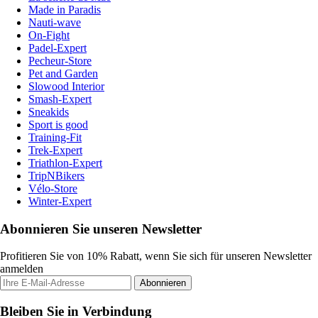
Made in Paradis
Nauti-wave
On-Fight
Padel-Expert
Pecheur-Store
Pet and Garden
Slowood Interior
Smash-Expert
Sneakids
Sport is good
Training-Fit
Trek-Expert
Triathlon-Expert
TripNBikers
Vélo-Store
Winter-Expert
Abonnieren Sie unseren Newsletter
Profitieren Sie von 10% Rabatt, wenn Sie sich für unseren Newsletter
anmelden
Abonnieren
Bleiben Sie in Verbindung