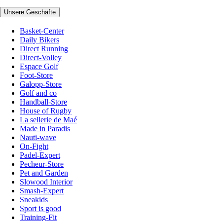
Unsere Geschäfte
Basket-Center
Daily Bikers
Direct Running
Direct-Volley
Espace Golf
Foot-Store
Galopp-Store
Golf and co
Handball-Store
House of Rugby
La sellerie de Maé
Made in Paradis
Nauti-wave
On-Fight
Padel-Expert
Pecheur-Store
Pet and Garden
Slowood Interior
Smash-Expert
Sneakids
Sport is good
Training-Fit