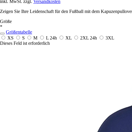
inkl. MwSt. zzgl.
Versandkosten
Zeigen Sie Ihre Leidenschaft für den Fußball mit dem Kapuzenpullove
Größe
*
Größentabelle
XS
S
M
L
24h
XL
2XL
24h
3XL
Dieses Feld ist erforderlich