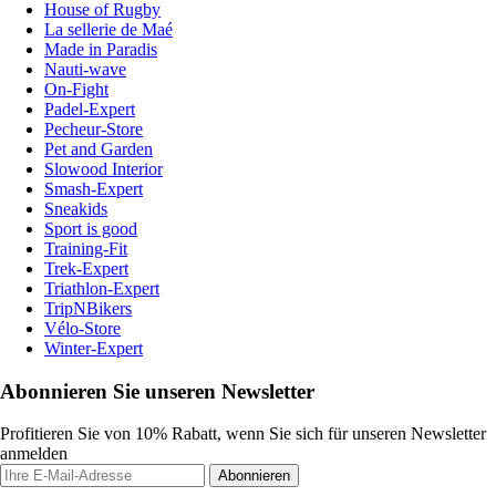
House of Rugby
La sellerie de Maé
Made in Paradis
Nauti-wave
On-Fight
Padel-Expert
Pecheur-Store
Pet and Garden
Slowood Interior
Smash-Expert
Sneakids
Sport is good
Training-Fit
Trek-Expert
Triathlon-Expert
TripNBikers
Vélo-Store
Winter-Expert
Abonnieren Sie unseren Newsletter
Profitieren Sie von 10% Rabatt, wenn Sie sich für unseren Newsletter
anmelden
Abonnieren