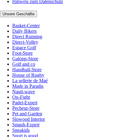
Hinweis zum Datenschutz
Unsere Geschäfte
Basket-Center
Daily Bikers
Direct Running
Direct-Volley
Espace Golf
Foot-Store
Galopp-Store
Golf and co
Handball-Store
House of Rugby
La sellerie de Maé
Made in Paradis
Nauti-wave
On-Fight
Padel-Expert
Pecheur-Store
Pet and Garden
Slowood Interior
Smash-Expert
Sneakids
Sport is good