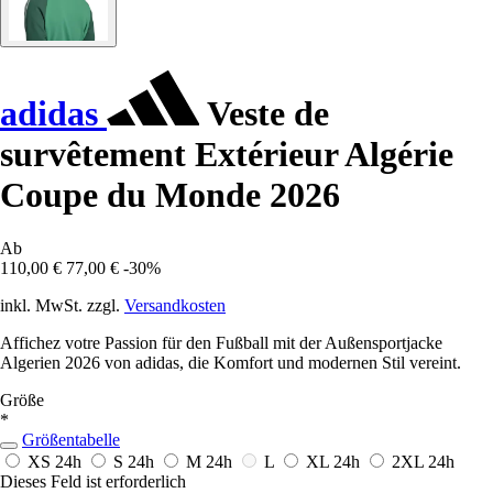
adidas
Veste de
survêtement Extérieur Algérie
Coupe du Monde 2026
Ab
110,00 €
77,00 €
-30%
inkl. MwSt. zzgl.
Versandkosten
Affichez votre Passion für den Fußball mit der Außensportjacke
Algerien 2026 von adidas, die Komfort und modernen Stil vereint.
Größe
*
Größentabelle
XS
24h
S
24h
M
24h
L
XL
24h
2XL
24h
Dieses Feld ist erforderlich