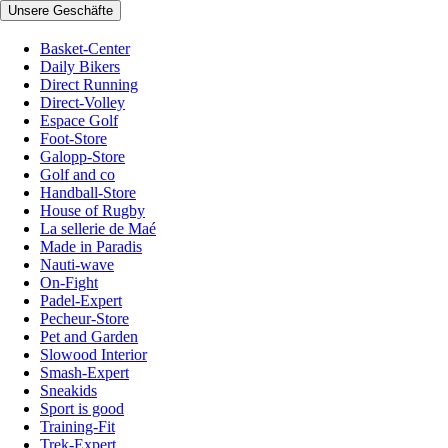
Unsere Geschäfte
Basket-Center
Daily Bikers
Direct Running
Direct-Volley
Espace Golf
Foot-Store
Galopp-Store
Golf and co
Handball-Store
House of Rugby
La sellerie de Maé
Made in Paradis
Nauti-wave
On-Fight
Padel-Expert
Pecheur-Store
Pet and Garden
Slowood Interior
Smash-Expert
Sneakids
Sport is good
Training-Fit
Trek-Expert