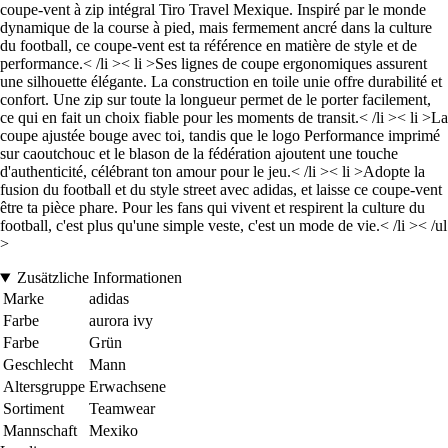
coupe-vent à zip intégral Tiro Travel Mexique. Inspiré par le monde
dynamique de la course à pied, mais fermement ancré dans la culture
du football, ce coupe-vent est ta référence en matière de style et de
performance.< /li >< li >Ses lignes de coupe ergonomiques assurent
une silhouette élégante. La construction en toile unie offre durabilité et
confort. Une zip sur toute la longueur permet de le porter facilement,
ce qui en fait un choix fiable pour les moments de transit.< /li >< li >La
coupe ajustée bouge avec toi, tandis que le logo Performance imprimé
sur caoutchouc et le blason de la fédération ajoutent une touche
d'authenticité, célébrant ton amour pour le jeu.< /li >< li >Adopte la
fusion du football et du style street avec adidas, et laisse ce coupe-vent
être ta pièce phare. Pour les fans qui vivent et respirent la culture du
football, c'est plus qu'une simple veste, c'est un mode de vie.< /li >< /ul
>
Zusätzliche Informationen
Marke
adidas
Farbe
aurora ivy
Farbe
Grün
Geschlecht
Mann
Altersgruppe
Erwachsene
Sortiment
Teamwear
Mannschaft
Mexiko