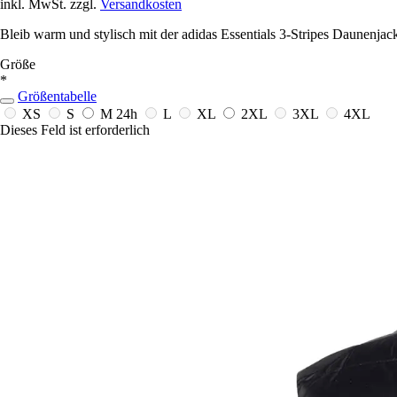
inkl. MwSt. zzgl.
Versandkosten
Bleib warm und stylisch mit der adidas Essentials 3-Stripes Daunenjacke
Größe
*
Größentabelle
XS
S
M
24h
L
XL
2XL
3XL
4XL
Dieses Feld ist erforderlich