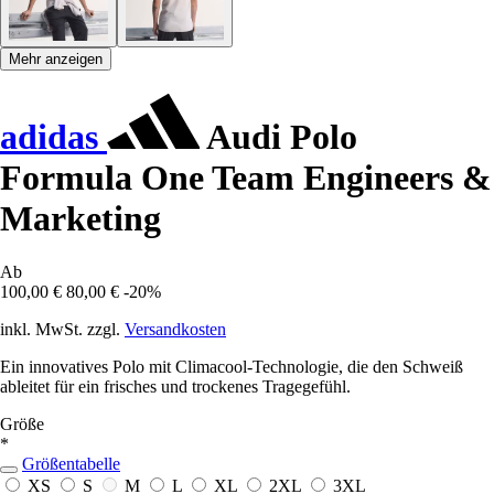
Mehr anzeigen
adidas
Audi Polo
Formula One Team Engineers &
Marketing
Ab
100,00 €
80,00 €
-20%
inkl. MwSt. zzgl.
Versandkosten
Ein innovatives Polo mit Climacool-Technologie, die den Schweiß
ableitet für ein frisches und trockenes Tragegefühl.
Größe
*
Größentabelle
XS
S
M
L
XL
2XL
3XL