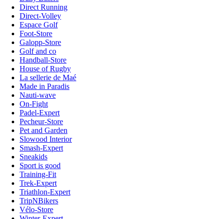
Direct Running
Direct-Volley
Espace Golf
Foot-Store
Galopp-Store
Golf and co
Handball-Store
House of Rugby
La sellerie de Maé
Made in Paradis
Nauti-wave
On-Fight
Padel-Expert
Pecheur-Store
Pet and Garden
Slowood Interior
Smash-Expert
Sneakids
Sport is good
Training-Fit
Trek-Expert
Triathlon-Expert
TripNBikers
Vélo-Store
Winter-Expert