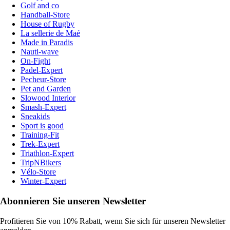
Golf and co
Handball-Store
House of Rugby
La sellerie de Maé
Made in Paradis
Nauti-wave
On-Fight
Padel-Expert
Pecheur-Store
Pet and Garden
Slowood Interior
Smash-Expert
Sneakids
Sport is good
Training-Fit
Trek-Expert
Triathlon-Expert
TripNBikers
Vélo-Store
Winter-Expert
Abonnieren Sie unseren Newsletter
Profitieren Sie von 10% Rabatt, wenn Sie sich für unseren Newsletter