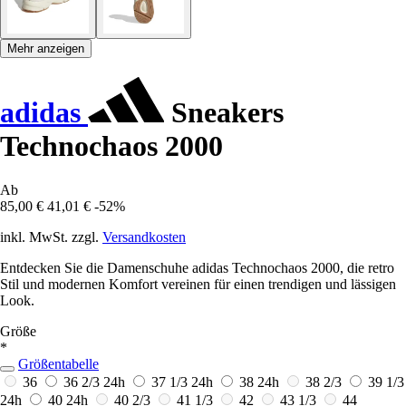
Mehr anzeigen
adidas
Sneakers
Technochaos 2000
Ab
85,00 €
41,01 €
-52%
inkl. MwSt. zzgl.
Versandkosten
Entdecken Sie die Damenschuhe adidas Technochaos 2000, die retro
Stil und modernen Komfort vereinen für einen trendigen und lässigen
Look.
Größe
*
Größentabelle
36
36 2/3
24h
37 1/3
24h
38
24h
38 2/3
39 1/3
24h
40
24h
40 2/3
41 1/3
42
43 1/3
44