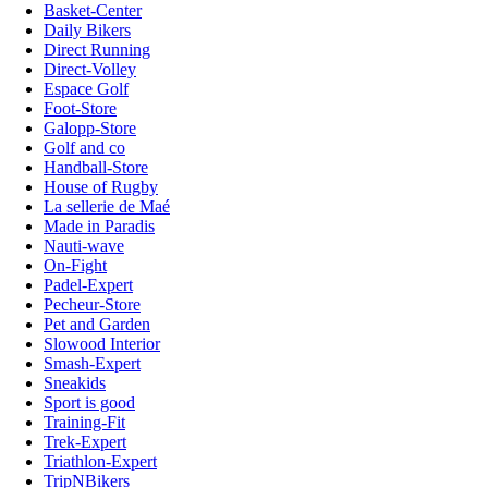
Basket-Center
Daily Bikers
Direct Running
Direct-Volley
Espace Golf
Foot-Store
Galopp-Store
Golf and co
Handball-Store
House of Rugby
La sellerie de Maé
Made in Paradis
Nauti-wave
On-Fight
Padel-Expert
Pecheur-Store
Pet and Garden
Slowood Interior
Smash-Expert
Sneakids
Sport is good
Training-Fit
Trek-Expert
Triathlon-Expert
TripNBikers