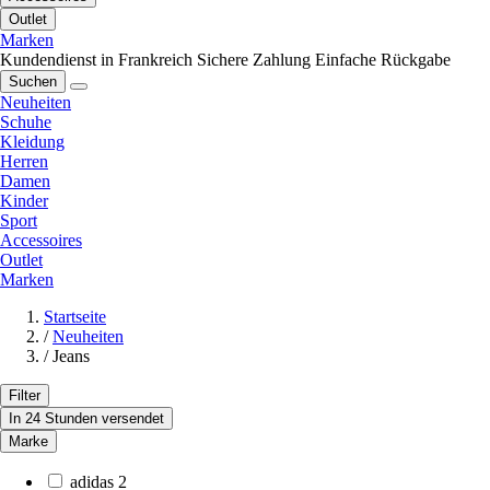
Outlet
Marken
Kundendienst in Frankreich
Sichere Zahlung
Einfache Rückgabe
Suchen
Neuheiten
Schuhe
Kleidung
Herren
Damen
Kinder
Sport
Accessoires
Outlet
Marken
Startseite
/
Neuheiten
/
Jeans
Filter
In 24 Stunden versendet
Marke
adidas
2