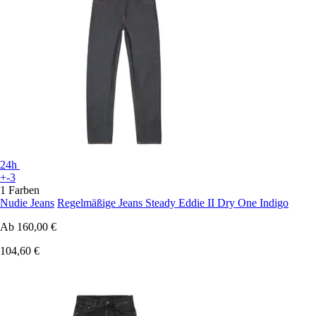
24h
+-3
1 Farben
Nudie Jeans
Regelmäßige Jeans Steady Eddie II Dry One Indigo
Ab
160,00 €
104,60 €