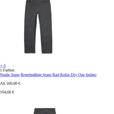
+-3
1 Farben
Nudie Jeans
Regelmäßige Jeans Rad Rufus Dry One Indigo
Ab
160,00 €
104,60 €