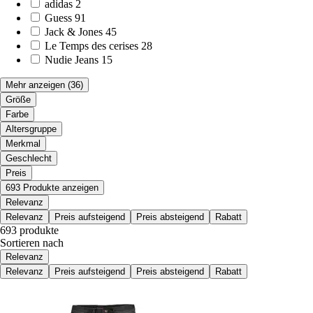
adidas
2
Guess
91
Jack & Jones
45
Le Temps des cerises
28
Nudie Jeans
15
Mehr anzeigen
(36)
Größe
Farbe
Altersgruppe
Merkmal
Geschlecht
Preis
693 Produkte anzeigen
Relevanz
Relevanz
Preis aufsteigend
Preis absteigend
Rabatt
693 produkte
Sortieren nach
Relevanz
Relevanz
Preis aufsteigend
Preis absteigend
Rabatt