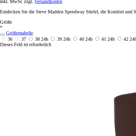
inkl. MwSt. zzgl.
Versandkosten
Entdecken Sie die Steve Madden Speedway Stiefel, die Komfort und Sti
Größe
*
Größentabelle
36
37
38
24h
39
24h
40
24h
41
24h
42
24
Dieses Feld ist erforderlich