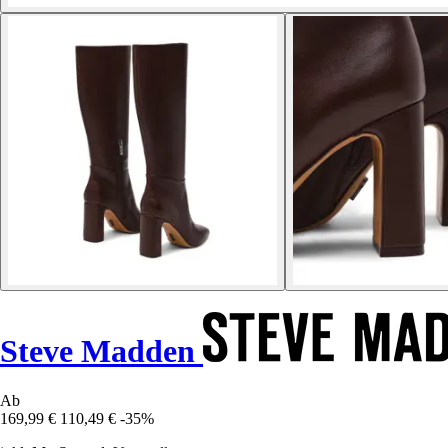
Steve Madden
Ab
169,99 €
110,49 €
-35%