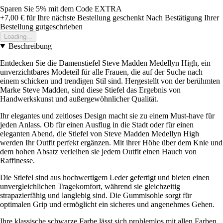
Sparen Sie 5%
mit dem Code
EXTRA
+7,00 €
für Ihre nächste Bestellung geschenkt
Nach Bestätigung Ihrer
Bestellung gutgeschrieben
Loading...
Beschreibung
Entdecken Sie die Damenstiefel Steve Madden Medellyn High, ein
unverzichtbares Modeteil für alle Frauen, die auf der Suche nach
einem schicken und trendigen Stil sind. Hergestellt von der berühmten
Marke Steve Madden, sind diese Stiefel das Ergebnis von
Handwerkskunst und außergewöhnlicher Qualität.
Ihr elegantes und zeitloses Design macht sie zu einem Must-have für
jeden Anlass. Ob für einen Ausflug in die Stadt oder für einen
eleganten Abend, die Stiefel von Steve Madden Medellyn High
werden Ihr Outfit perfekt ergänzen. Mit ihrer Höhe über dem Knie und
dem hohen Absatz verleihen sie jedem Outfit einen Hauch von
Raffinesse.
Die Stiefel sind aus hochwertigem Leder gefertigt und bieten einen
unvergleichlichen Tragekomfort, während sie gleichzeitig
strapazierfähig und langlebig sind. Die Gummisohle sorgt für
optimalen Grip und ermöglicht ein sicheres und angenehmes Gehen.
Ihre klassische schwarze Farbe lässt sich problemlos mit allen Farben