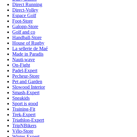
Direct Running
Direct-Volley
Espace Golf
Foot-Store
Galopp-Store
Golf and co
Handball-Store
House of Rugby
La sellerie de Maé
Made in Paradis
Nauti-wave
On-Fight
Padel-Expert
Pecheur-Store
Pet and Garden
Slowood Interior
Smash-Expert
Sneakids
Sport is good
Training-Fit
Trek-Expert
Triathlon-Expert
TripNBikers
Vélo-Store
Winter-Expert