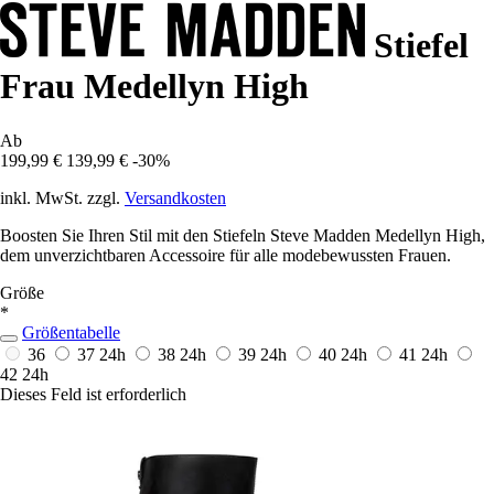
Stiefel
Frau Medellyn High
Ab
199,99 €
139,99 €
-30%
inkl. MwSt. zzgl.
Versandkosten
Boosten Sie Ihren Stil mit den Stiefeln Steve Madden Medellyn High,
dem unverzichtbaren Accessoire für alle modebewussten Frauen.
Größe
*
Größentabelle
36
37
24h
38
24h
39
24h
40
24h
41
24h
42
24h
Dieses Feld ist erforderlich