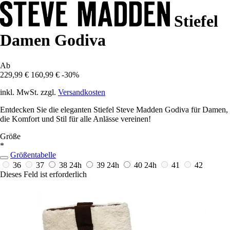
Stiefel
Damen Godiva
Ab
229,99 €
160,99 €
-30%
inkl. MwSt. zzgl.
Versandkosten
Entdecken Sie die eleganten Stiefel Steve Madden Godiva für Damen,
die Komfort und Stil für alle Anlässe vereinen!
Größe
*
Größentabelle
36
37
38
24h
39
24h
40
24h
41
42
Dieses Feld ist erforderlich