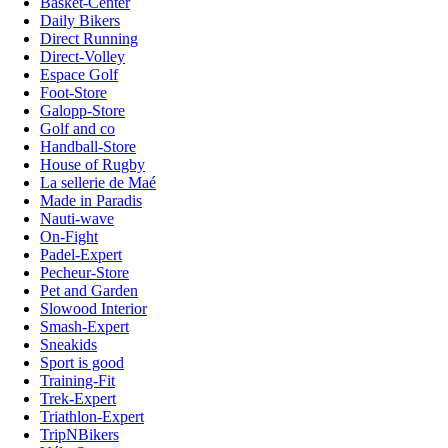
Basket-Center
Daily Bikers
Direct Running
Direct-Volley
Espace Golf
Foot-Store
Galopp-Store
Golf and co
Handball-Store
House of Rugby
La sellerie de Maé
Made in Paradis
Nauti-wave
On-Fight
Padel-Expert
Pecheur-Store
Pet and Garden
Slowood Interior
Smash-Expert
Sneakids
Sport is good
Training-Fit
Trek-Expert
Triathlon-Expert
TripNBikers