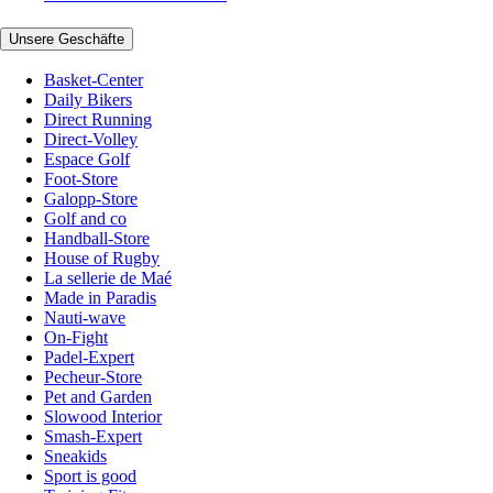
Unsere Geschäfte
Basket-Center
Daily Bikers
Direct Running
Direct-Volley
Espace Golf
Foot-Store
Galopp-Store
Golf and co
Handball-Store
House of Rugby
La sellerie de Maé
Made in Paradis
Nauti-wave
On-Fight
Padel-Expert
Pecheur-Store
Pet and Garden
Slowood Interior
Smash-Expert
Sneakids
Sport is good