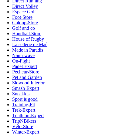
Direct Running
Direct-Volley
Espace Golf
Foot-Store
Galopp-Store
Golf and co
Handball-Store
House of Rugby
La sellerie de Maé
Made in Paradis
Nauti-wave
On-Fight
Padel-Expert
Pecheur-Store
Pet and Garden
Slowood Interior
Smash-Expert
Sneakids
Sport is good
Training-Fit
Trek-Expert
Triathlon-Expert
TripNBikers
Vélo-Store
Winter-Expert