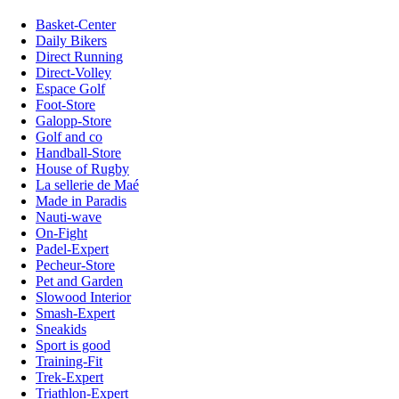
Basket-Center
Daily Bikers
Direct Running
Direct-Volley
Espace Golf
Foot-Store
Galopp-Store
Golf and co
Handball-Store
House of Rugby
La sellerie de Maé
Made in Paradis
Nauti-wave
On-Fight
Padel-Expert
Pecheur-Store
Pet and Garden
Slowood Interior
Smash-Expert
Sneakids
Sport is good
Training-Fit
Trek-Expert
Triathlon-Expert