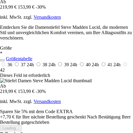
Ab
219,99 €
153,99 €
-30%
inkl. MwSt. zzgl.
Versandkosten
Entdecken Sie die Damenstiefel Steve Madden Lucid, die modernen
Stil und unvergleichlichen Komfort vereinen, um Ihre Alltagsoutfits zu
verschönern.
Größe
*
Größentabelle
36
37
24h
38
24h
39
24h
40
24h
41
24h
42
Dieses Feld ist erforderlich
Ab
219,99 €
153,99 €
-30%
inkl. MwSt. zzgl.
Versandkosten
Sparen Sie 5%
mit dem Code
EXTRA
+7,70 €
für Ihre nächste Bestellung geschenkt
Nach Bestätigung Ihrer
Bestellung gutgeschrieben
Loading...