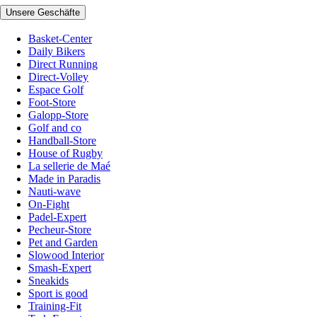
Unsere Geschäfte
Basket-Center
Daily Bikers
Direct Running
Direct-Volley
Espace Golf
Foot-Store
Galopp-Store
Golf and co
Handball-Store
House of Rugby
La sellerie de Maé
Made in Paradis
Nauti-wave
On-Fight
Padel-Expert
Pecheur-Store
Pet and Garden
Slowood Interior
Smash-Expert
Sneakids
Sport is good
Training-Fit