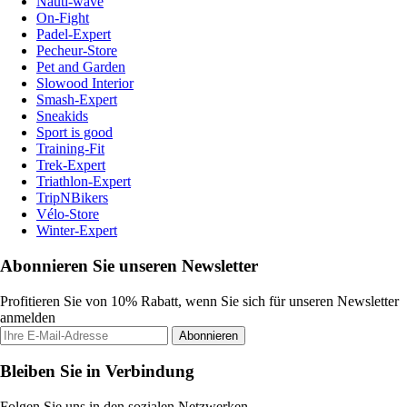
Nauti-wave
On-Fight
Padel-Expert
Pecheur-Store
Pet and Garden
Slowood Interior
Smash-Expert
Sneakids
Sport is good
Training-Fit
Trek-Expert
Triathlon-Expert
TripNBikers
Vélo-Store
Winter-Expert
Abonnieren Sie unseren Newsletter
Profitieren Sie von 10% Rabatt, wenn Sie sich für unseren Newsletter
anmelden
Abonnieren
Bleiben Sie in Verbindung
Folgen Sie uns in den sozialen Netzwerken