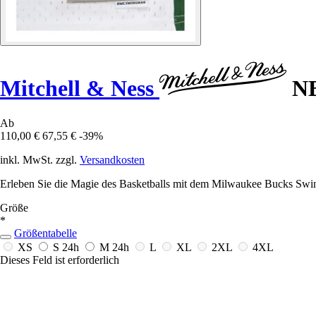
Mitchell & Ness
NB
Ab
110,00 €
67,55 €
-39%
inkl. MwSt. zzgl.
Versandkosten
Erleben Sie die Magie des Basketballs mit dem Milwaukee Bucks Swing
Größe
*
Größentabelle
XS
S
24h
M
24h
L
XL
2XL
4XL
Dieses Feld ist erforderlich