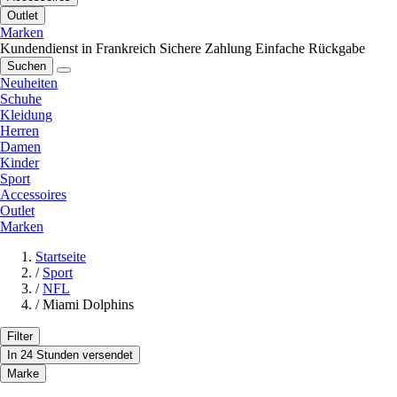
Outlet
Marken
Kundendienst in Frankreich
Sichere Zahlung
Einfache Rückgabe
Suchen
Neuheiten
Schuhe
Kleidung
Herren
Damen
Kinder
Sport
Accessoires
Outlet
Marken
Startseite
/
Sport
/
NFL
/
Miami Dolphins
Filter
In 24 Stunden versendet
Marke