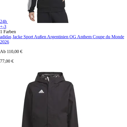
24h
+-3
1 Farben
adidas
Jacke Sport Außen Argentinien OG Anthem Coupe du Monde
2026
Ab
110,00 €
77,00 €