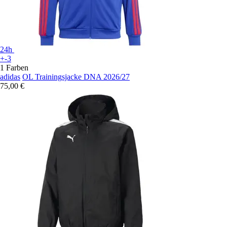
24h
+-3
1 Farben
adidas
OL Trainingsjacke DNA 2026/27
75,00 €