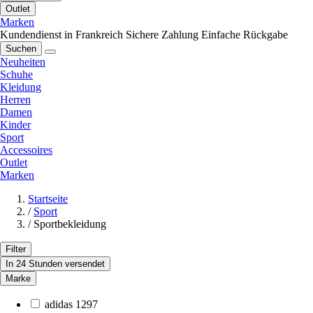
Outlet
Marken
Kundendienst in Frankreich
Sichere Zahlung
Einfache Rückgabe
Suchen
Neuheiten
Schuhe
Kleidung
Herren
Damen
Kinder
Sport
Accessoires
Outlet
Marken
Startseite
/
Sport
/
Sportbekleidung
Filter
In 24 Stunden versendet
Marke
adidas
1297