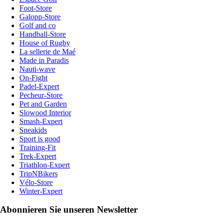
Foot-Store
Galopp-Store
Golf and co
Handball-Store
House of Rugby
La sellerie de Maé
Made in Paradis
Nauti-wave
On-Fight
Padel-Expert
Pecheur-Store
Pet and Garden
Slowood Interior
Smash-Expert
Sneakids
Sport is good
Training-Fit
Trek-Expert
Triathlon-Expert
TripNBikers
Vélo-Store
Winter-Expert
Abonnieren Sie unseren Newsletter