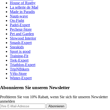
House of Rugby
La sellerie de Maé
Made in Paradis
Nauti-wave
On-Fight
Padel-Expert
Pecheur-Store
Pet and Garden
Slowood Interior
Smash-Expert
Sneakids
Sport is good
Training-Fit
Trek-Expert
Triathlon-Expert
TripNBikers
Vélo-Store
Winter-Expert
Abonnieren Sie unseren Newsletter
Profitieren Sie von 10% Rabatt, wenn Sie sich für unseren Newsletter
anmelden
Abonnieren