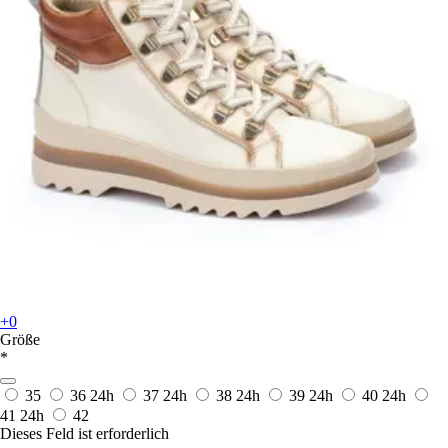
+0
Größe
*
35
36
24h
37
24h
38
24h
39
24h
40
24h
41
24h
42
Dieses Feld ist erforderlich