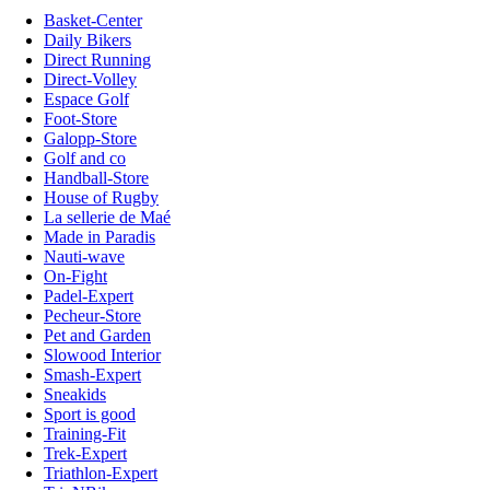
Basket-Center
Daily Bikers
Direct Running
Direct-Volley
Espace Golf
Foot-Store
Galopp-Store
Golf and co
Handball-Store
House of Rugby
La sellerie de Maé
Made in Paradis
Nauti-wave
On-Fight
Padel-Expert
Pecheur-Store
Pet and Garden
Slowood Interior
Smash-Expert
Sneakids
Sport is good
Training-Fit
Trek-Expert
Triathlon-Expert