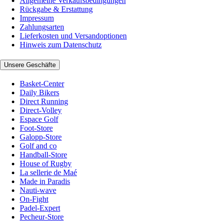
Allgemeine Verkaufsbedingungen
Rückgabe & Erstattung
Impressum
Zahlungsarten
Lieferkosten und Versandoptionen
Hinweis zum Datenschutz
Unsere Geschäfte
Basket-Center
Daily Bikers
Direct Running
Direct-Volley
Espace Golf
Foot-Store
Galopp-Store
Golf and co
Handball-Store
House of Rugby
La sellerie de Maé
Made in Paradis
Nauti-wave
On-Fight
Padel-Expert
Pecheur-Store