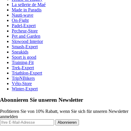
La sellerie de Maé
Made in Paradis
Nauti-wave
On-Fight
Padel-Expert
Pecheur-Store
Pet and Garden
Slowood Interior
Smash-Expert
Sneakids
Sport is good
Training-Fit
Trek-Expert
Triathlon-Expert
TripNBikers
Vélo-Store
Winter-Expert
Abonnieren Sie unseren Newsletter
Profitieren Sie von 10% Rabatt, wenn Sie sich für unseren Newsletter
anmelden
Abonnieren