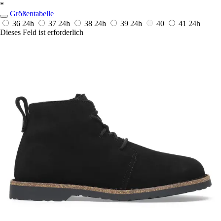
*
Größentabelle
36
24h
37
24h
38
24h
39
24h
40
41
24h
Dieses Feld ist erforderlich