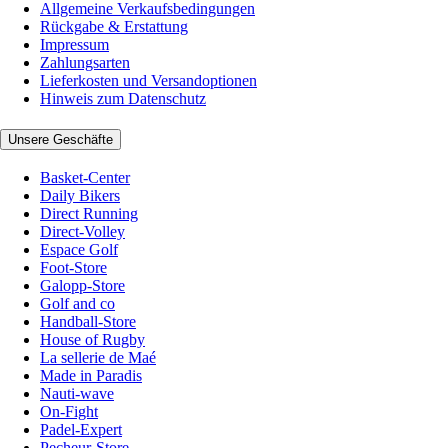
Allgemeine Verkaufsbedingungen
Rückgabe & Erstattung
Impressum
Zahlungsarten
Lieferkosten und Versandoptionen
Hinweis zum Datenschutz
Unsere Geschäfte
Basket-Center
Daily Bikers
Direct Running
Direct-Volley
Espace Golf
Foot-Store
Galopp-Store
Golf and co
Handball-Store
House of Rugby
La sellerie de Maé
Made in Paradis
Nauti-wave
On-Fight
Padel-Expert
Pecheur-Store