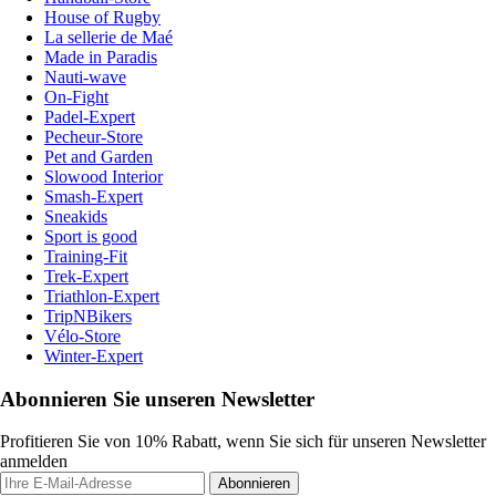
House of Rugby
La sellerie de Maé
Made in Paradis
Nauti-wave
On-Fight
Padel-Expert
Pecheur-Store
Pet and Garden
Slowood Interior
Smash-Expert
Sneakids
Sport is good
Training-Fit
Trek-Expert
Triathlon-Expert
TripNBikers
Vélo-Store
Winter-Expert
Abonnieren Sie unseren Newsletter
Profitieren Sie von 10% Rabatt, wenn Sie sich für unseren Newsletter
anmelden
Abonnieren