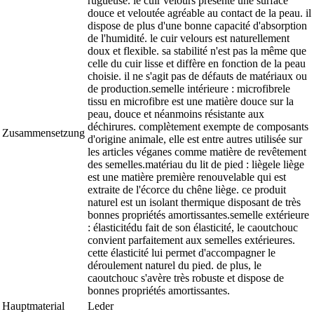
rugueuse. le cuir velours présente une surface
douce et veloutée agréable au contact de la peau. il
dispose de plus d'une bonne capacité d'absorption
de l'humidité. le cuir velours est naturellement
doux et flexible. sa stabilité n'est pas la même que
celle du cuir lisse et diffère en fonction de la peau
choisie. il ne s'agit pas de défauts de matériaux ou
de production.semelle intérieure : microfibrele
tissu en microfibre est une matière douce sur la
peau, douce et néanmoins résistante aux
déchirures. complètement exempte de composants
Zusammensetzung
d'origine animale, elle est entre autres utilisée sur
les articles véganes comme matière de revêtement
des semelles.matériau du lit de pied : liègele liège
est une matière première renouvelable qui est
extraite de l'écorce du chêne liège. ce produit
naturel est un isolant thermique disposant de très
bonnes propriétés amortissantes.semelle extérieure
: élasticitédu fait de son élasticité, le caoutchouc
convient parfaitement aux semelles extérieures.
cette élasticité lui permet d'accompagner le
déroulement naturel du pied. de plus, le
caoutchouc s'avère très robuste et dispose de
bonnes propriétés amortissantes.
Hauptmaterial
Leder