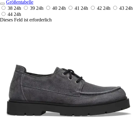
Größentabelle
38
24h
39
24h
40
24h
41
24h
42
24h
43
24h
44
24h
Dieses Feld ist erforderlich