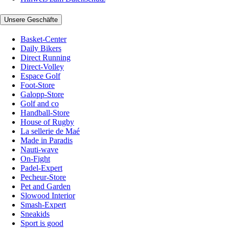
Unsere Geschäfte
Basket-Center
Daily Bikers
Direct Running
Direct-Volley
Espace Golf
Foot-Store
Galopp-Store
Golf and co
Handball-Store
House of Rugby
La sellerie de Maé
Made in Paradis
Nauti-wave
On-Fight
Padel-Expert
Pecheur-Store
Pet and Garden
Slowood Interior
Smash-Expert
Sneakids
Sport is good