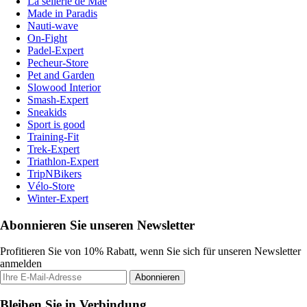
La sellerie de Maé
Made in Paradis
Nauti-wave
On-Fight
Padel-Expert
Pecheur-Store
Pet and Garden
Slowood Interior
Smash-Expert
Sneakids
Sport is good
Training-Fit
Trek-Expert
Triathlon-Expert
TripNBikers
Vélo-Store
Winter-Expert
Abonnieren Sie unseren Newsletter
Profitieren Sie von 10% Rabatt, wenn Sie sich für unseren Newsletter
anmelden
Abonnieren
Bleiben Sie in Verbindung