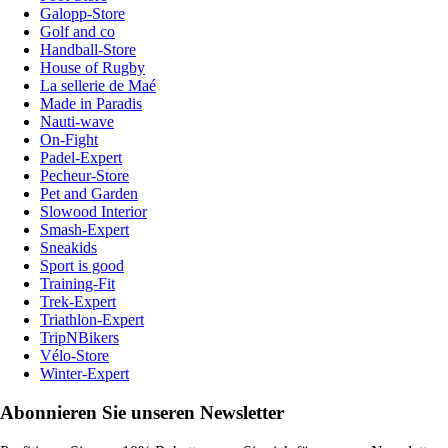
Galopp-Store
Golf and co
Handball-Store
House of Rugby
La sellerie de Maé
Made in Paradis
Nauti-wave
On-Fight
Padel-Expert
Pecheur-Store
Pet and Garden
Slowood Interior
Smash-Expert
Sneakids
Sport is good
Training-Fit
Trek-Expert
Triathlon-Expert
TripNBikers
Vélo-Store
Winter-Expert
Abonnieren Sie unseren Newsletter