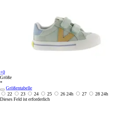
+0
Größe
*
Größentabelle
22
23
24
25
26
24h
27
28
24h
Dieses Feld ist erforderlich