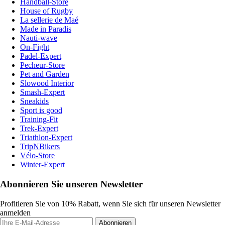
Handball-Store
House of Rugby
La sellerie de Maé
Made in Paradis
Nauti-wave
On-Fight
Padel-Expert
Pecheur-Store
Pet and Garden
Slowood Interior
Smash-Expert
Sneakids
Sport is good
Training-Fit
Trek-Expert
Triathlon-Expert
TripNBikers
Vélo-Store
Winter-Expert
Abonnieren Sie unseren Newsletter
Profitieren Sie von 10% Rabatt, wenn Sie sich für unseren Newsletter
anmelden
Abonnieren