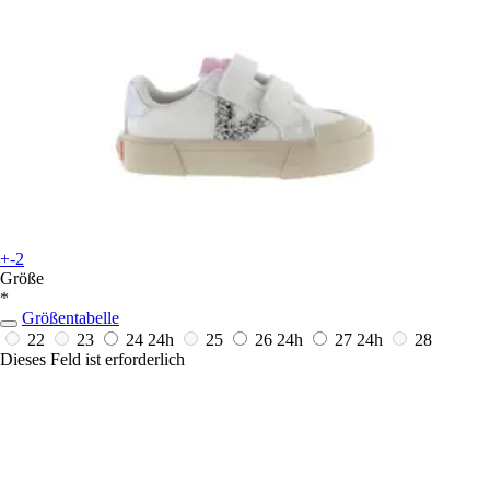
+-2
Größe
*
Größentabelle
22
23
24
24h
25
26
24h
27
24h
28
Dieses Feld ist erforderlich