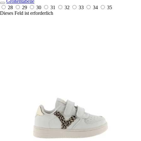
Größentabelle
28
29
30
31
32
33
34
35
Dieses Feld ist erforderlich