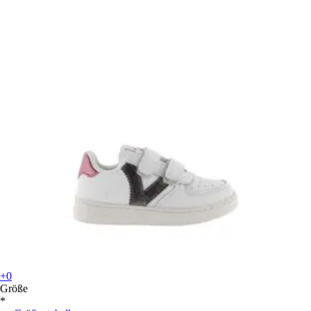
+0
Größe
*