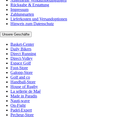
Allgemeine Verkaufsbedingungen
Rückgabe & Erstattung
Impressum
Zahlungsarten
Lieferkosten und Versandoptionen
Hinweis zum Datenschutz
Unsere Geschäfte
Basket-Center
Daily Bikers
Direct Running
Direct-Volley
Espace Golf
Foot-Store
Galopp-Store
Golf and co
Handball-Store
House of Rugby
La sellerie de Maé
Made in Paradis
Nauti-wave
On-Fight
Padel-Expert
Pecheur-Store