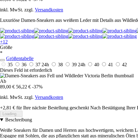
inkl. MwSt. zzgl.
Versandkosten
Luxuriöse Damen-Sneakers aus weißem Leder mit Details aus Wildlede
+12
Größe
*
Größentabelle
35
36
37
24h
38
39
24h
40
41
42
Dieses Feld ist erforderlich
Ab
89,00 €
56,22 €
-37%
inkl. MwSt. zzgl.
Versandkosten
+2,81 €
für Ihre nächste Bestellung geschenkt
Nach Bestätigung Ihrer 
Loading...
Beschreibung
Weiße Sneakers für Damen und Herren aus hochwertigem, weichem Leder 
Espagne mit Sohlen, die aus pflanzlichen statt aus mineralischen Öle