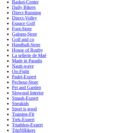
Basket-Center
Daily Bikers
Direct Running
Direct-Volley
Espace Golf
Foot-Store
Galopp-Store
Golf and co
Handball-Store
House of Rugby
La sellerie de Maé
Made in Paradis
Nauti-wave
On-Fight
Padel-Expert
Pecheur-Store
Pet and Garden
Slowood Interior
Smash-Expert
Sneakids
Sport is good
Training-Fit
Trek-Expert
Triathlon-Expert
TripNBikers