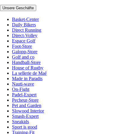
Unsere Geschäfte
Basket-Center
Daily Bikers
Direct Running
Direct-Volley
Espace Golf
Foot-Store
Galopp-Store
Golf and co
Handball-Store
House of Rugby
La sellerie de Maé
Made in Paradis
Nauti-wave
On-Fight
Padel-Expert
Pecheur-Store
Pet and Garden
Slowood Interior
Smash-Expert
Sneakids
Sport is good
Training-Fit