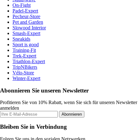
On-Fight
Padel-Expert
Pecheur-Store
Pet and Garden
Slowood Interior
Smash-Expert
Sneakids
Sport is good
Training-Fit
Trek-Expert
Triathlon-Expert
TripNBikers
Vélo-Store
Winter-Expert
Abonnieren Sie unseren Newsletter
Profitieren Sie von 10% Rabatt, wenn Sie sich für unseren Newsletter
anmelden
Abonnieren
Bleiben Sie in Verbindung
Folgen Sie uns in den sozialen Netzwerken