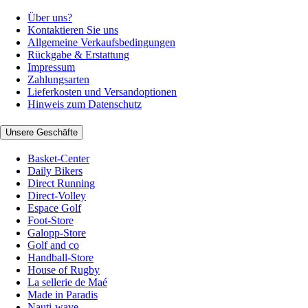
Über uns?
Kontaktieren Sie uns
Allgemeine Verkaufsbedingungen
Rückgabe & Erstattung
Impressum
Zahlungsarten
Lieferkosten und Versandoptionen
Hinweis zum Datenschutz
Unsere Geschäfte
Basket-Center
Daily Bikers
Direct Running
Direct-Volley
Espace Golf
Foot-Store
Galopp-Store
Golf and co
Handball-Store
House of Rugby
La sellerie de Maé
Made in Paradis
Nauti-wave