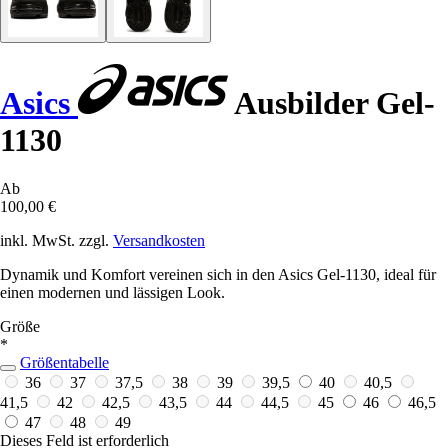
Asics
Ausbilder Gel-
1130
Ab
100,00 €
inkl. MwSt. zzgl.
Versandkosten
Dynamik und Komfort vereinen sich in den Asics Gel-1130, ideal für
einen modernen und lässigen Look.
Größe
*
Größentabelle
36
37
37,5
38
39
39,5
40
40,5
41,5
42
42,5
43,5
44
44,5
45
46
46,5
47
48
49
Dieses Feld ist erforderlich