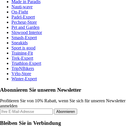
Made in Paradis
Nauti-wave
On-Fight
Padel-Expert
Pecheur-Store
Pet and Garden
Slowood Interior
Smash-Expert
Sneakids
Sport is good
Training-Fit
Trek-Expert
Triathlon-Expert
TripNBikers
Vélo-Store
Winter-Expert
Abonnieren Sie unseren Newsletter
Profitieren Sie von 10% Rabatt, wenn Sie sich für unseren Newsletter
anmelden
Abonnieren
Bleiben Sie in Verbindung