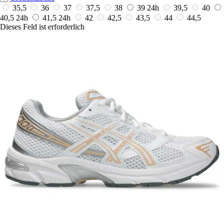
35,5
36
37
37,5
38
39
24h
39,5
40
40,5
24h
41,5
24h
42
42,5
43,5
44
44,5
Dieses Feld ist erforderlich