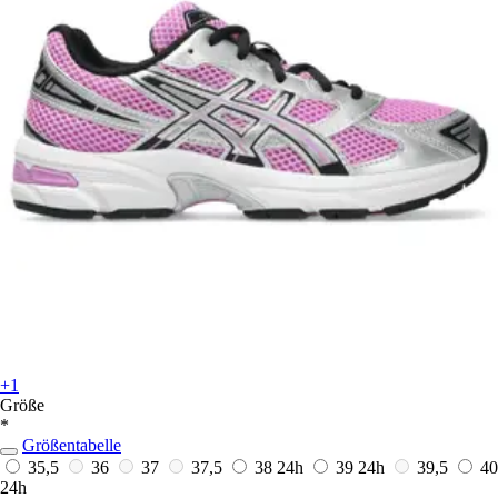
+1
Größe
*
Größentabelle
35,5
36
37
37,5
38
24h
39
24h
39,5
40
24h