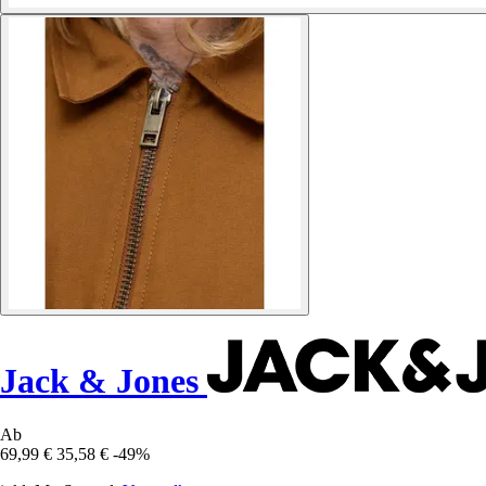
Jack & Jones
Ab
69,99 €
35,58 €
-49%