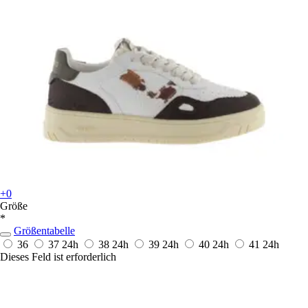
+0
Größe
*
Größentabelle
36
37
24h
38
24h
39
24h
40
24h
41
24h
Dieses Feld ist erforderlich