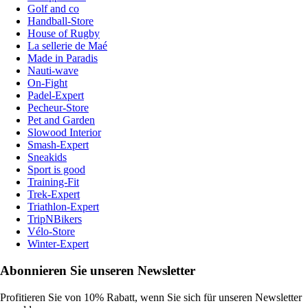
Golf and co
Handball-Store
House of Rugby
La sellerie de Maé
Made in Paradis
Nauti-wave
On-Fight
Padel-Expert
Pecheur-Store
Pet and Garden
Slowood Interior
Smash-Expert
Sneakids
Sport is good
Training-Fit
Trek-Expert
Triathlon-Expert
TripNBikers
Vélo-Store
Winter-Expert
Abonnieren Sie unseren Newsletter
Profitieren Sie von 10% Rabatt, wenn Sie sich für unseren Newsletter