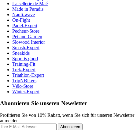
La sellerie de Maé
Made in Paradis
Nauti-wave
On-Fight
Padel-Expert
Pecheur-Store
Pet and Garden
Slowood Interior
Smash-Expert
Sneakids
Sport is good
Training-Fit
Trek-Expert
Triathlon-Expert
TripNBikers
Vélo-Store
Winter-Expert
Abonnieren Sie unseren Newsletter
Profitieren Sie von 10% Rabatt, wenn Sie sich für unseren Newsletter
anmelden
Abonnieren