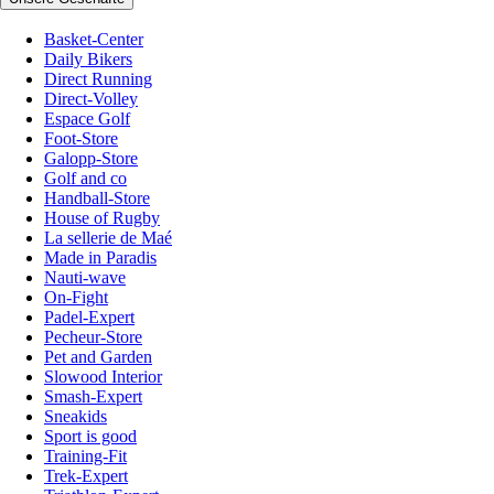
Basket-Center
Daily Bikers
Direct Running
Direct-Volley
Espace Golf
Foot-Store
Galopp-Store
Golf and co
Handball-Store
House of Rugby
La sellerie de Maé
Made in Paradis
Nauti-wave
On-Fight
Padel-Expert
Pecheur-Store
Pet and Garden
Slowood Interior
Smash-Expert
Sneakids
Sport is good
Training-Fit
Trek-Expert