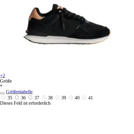
+2
Größe
*
Größentabelle
35
36
37
38
39
40
41
Dieses Feld ist erforderlich