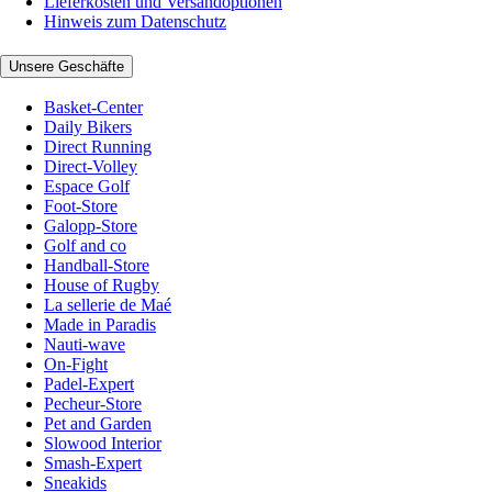
Lieferkosten und Versandoptionen
Hinweis zum Datenschutz
Unsere Geschäfte
Basket-Center
Daily Bikers
Direct Running
Direct-Volley
Espace Golf
Foot-Store
Galopp-Store
Golf and co
Handball-Store
House of Rugby
La sellerie de Maé
Made in Paradis
Nauti-wave
On-Fight
Padel-Expert
Pecheur-Store
Pet and Garden
Slowood Interior
Smash-Expert
Sneakids