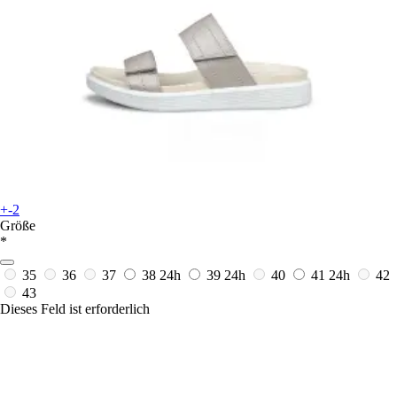
+-2
Größe
*
35
36
37
38
24h
39
24h
40
41
24h
42
43
Dieses Feld ist erforderlich