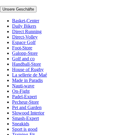
Unsere Geschäfte
Basket-Center
Daily Bikers
Direct Running
Direct-Volley
Espace Golf
Foot-Store
Galopp-Store
Golf and co
Handball-Store
House of Rugby
La sellerie de Maé
Made in Paradis
Nauti-wave
On-Fight
Padel-Expert
Pecheur-Store
Pet and Garden
Slowood Interior
Smash-Expert
Sneakids
Sport is good
Training-Fit